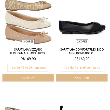
3 CORES
2 CORES
SAPATILHA VIZZANO
SAPATILHA COMFORTFLEX BICO
TECIDO/MATELASSÊ BICO...
ARREDONDADO C...
R$149,90
R$169,90
10
x de
R$14,99
sem juros
10
x de
R$16,99
sem juros
COMPRAR
COMPRAR