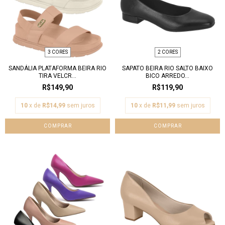
3 CORES
2 CORES
SANDÁLIA PLATAFORMA BEIRA RIO
SAPATO BEIRA RIO SALTO BAIXO
TIRA VELCR...
BICO ARREDO...
R$149,90
R$119,90
10
x de
R$14,99
sem juros
10
x de
R$11,99
sem juros
COMPRAR
COMPRAR