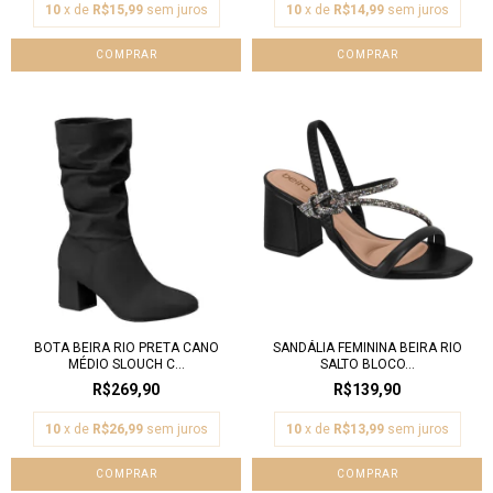
10
x de
R$15,99
sem juros
10
x de
R$14,99
sem juros
COMPRAR
COMPRAR
BOTA BEIRA RIO PRETA CANO
SANDÁLIA FEMININA BEIRA RIO
MÉDIO SLOUCH C...
SALTO BLOCO...
R$269,90
R$139,90
10
x de
R$26,99
sem juros
10
x de
R$13,99
sem juros
COMPRAR
COMPRAR