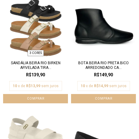
3 CORES
SANDÁLIA BEIRA RIO BIRKEN
BOTA BEIRA RIO PRETA BICO
AFIVELADA TIRA...
ARREDONDADO CA...
R$139,90
R$149,90
10
x de
R$13,99
sem juros
10
x de
R$14,99
sem juros
COMPRAR
COMPRAR