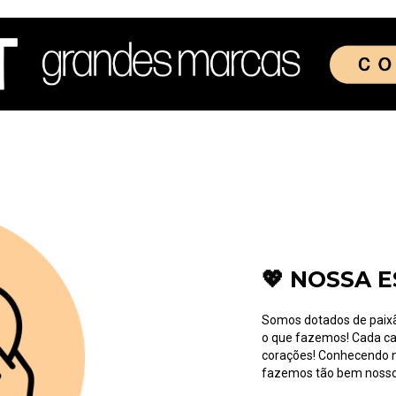
💖 NOSSA E
Somos dotados de paixão! Paixão pela moda, pelos calçados e 
o que fazemos! Cada c
corações! Conhecendo nossa essência, você entenderá porque
fazemos tão bem nosso 