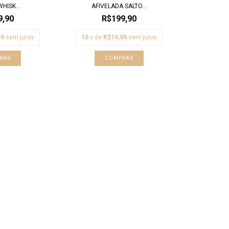
HISK...
AFIVELADA SALTO...
9,90
R$199,90
99
sem juros
10
x de
R$19,99
sem juros
RAR
COMPRAR