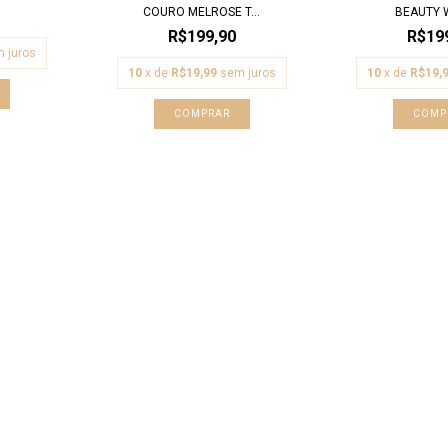
COURO MELROSE T...
BEAUTY W
R$199,90
R$19
 juros
10
x de
R$19,99
sem juros
10
x de
R$19,
COMPRAR
COMP