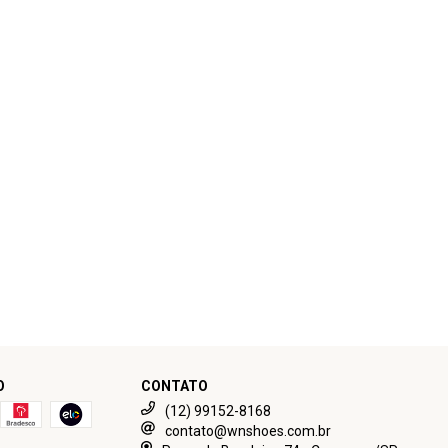
O
CONTATO
(12) 99152-8168
contato@wnshoes.com.br