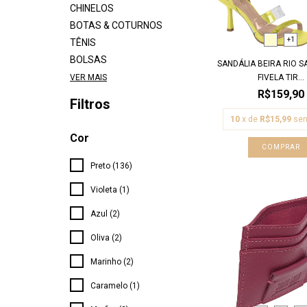
CHINELOS
BOTAS & COTURNOS
+1
TÊNIS
BOLSAS
SANDÁLIA BEIRA RIO S
FIVELA TIR...
VER MAIS
R$159,90
Filtros
10
x de
R$15,99
sem
Cor
COMPRAR
Preto (136)
Violeta (1)
Azul (2)
Oliva (2)
Marinho (2)
Caramelo (1)