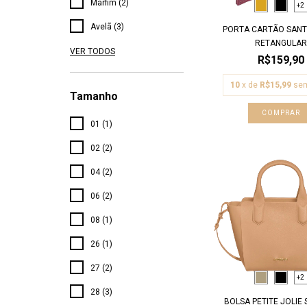
Marfim (2)
+2
Avelã (3)
PORTA CARTÃO SANT
RETANGULAR
VER TODOS
R$159,90
10
x de
R$15,99
sem
Tamanho
COMPRAR
01 (1)
02 (2)
04 (2)
06 (2)
08 (1)
26 (1)
27 (2)
+2
28 (3)
BOLSA PETITE JOLIE S