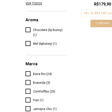
VER TODOS
R$179,90
10
x de
R$17,99
sem
Aroma
COMPRAR
Chocolate (lip Bunny)
(1)
Mel (liphoney) (1)
Marca
Beira Rio (24)
Boaonda (3)
Comfortflex (20)
Fran (1)
Jamayra Chic (1)