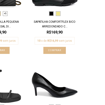
+5
OLLA PEQUENA
SAPATILHA COMFORTFLEX BICO
AL DI...
ARREDONDADO C...
9,90
R$169,90
99
sem juros
10
x de
R$16,99
sem juros
RAR
COMPRAR