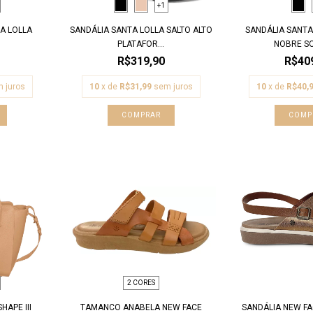
+1
A LOLLA
SANDÁLIA SANTA LOLLA SALTO ALTO
SANDÁLIA SANT
PLATAFOR...
NOBRE SOF
R$319,90
R$40
 juros
10
x de
R$31,99
sem juros
10
x de
R$40,
COMPRAR
COMP
2 CORES
HAPE III
TAMANCO ANABELA NEW FACE
SANDÁLIA NEW F