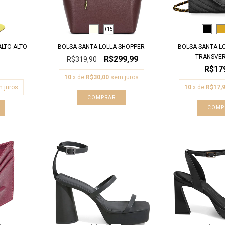
+15
ALTO ALTO
BOLSA SANTA LOLLA SHOPPER
BOLSA SANTA L
TRANSVERS
R$299,99
R$319,90
R$17
10
x de
R$30,00
sem juros
 juros
10
x de
R$17,
COMPRAR
COMP