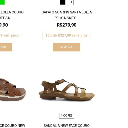
+1
A LOLLA COURO
SAPATO SCARPIN SANTA LOLLA
T SA...
PELICA SALTO...
9,90
R$279,90
99
sem juros
10
x de
R$27,99
sem juros
RAR
COMPRAR
4 CORES
ACE COURO NEW
SANDÁLIA NEW FACE COURO